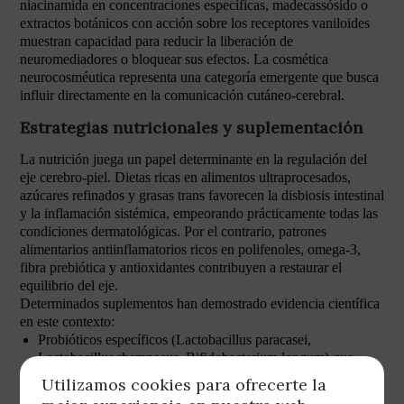
niacinamida en concentraciones específicas, madecassósido o
extractos botánicos con acción sobre los receptores vaniloides
muestran capacidad para reducir la liberación de
neuromediadores o bloquear sus efectos. La cosmética
neurocosméutica representa una categoría emergente que busca
influir directamente en la comunicación cutáneo-cerebral.
Estrategias nutricionales y suplementación
La nutrición juega un papel determinante en la regulación del
eje cerebro-piel. Dietas ricas en alimentos ultraprocesados,
azúcares refinados y grasas trans favorecen la disbiosis intestinal
y la inflamación sistémica, empeorando prácticamente todas las
condiciones dermatológicas. Por el contrario, patrones
alimentarios antiinflamatorios ricos en polifenoles, omega-3,
fibra prebiótica y antioxidantes contribuyen a restaurar el
equilibrio del eje.
Determinados suplementos han demostrado evidencia científica
en este contexto:
Probióticos específicos (Lactobacillus paracasei,
Lactobacillus rhamnosus, Bifidobacterium longum) que
reducen la liberación de sustancia P y mejoran la barrera
Utilizamos cookies para ofrecerte la
cutánea