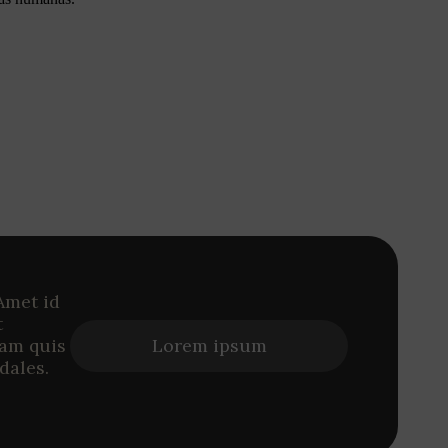
Amet id
t
iam quis
Lorem ipsum
dales.