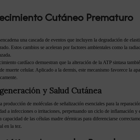
jecimiento Cutáneo Prematuro
sencadena una cascada de eventos que incluyen la degradación de elasti
grado. Estos cambios se aceleran por factores ambientales como la radi
nzada.
cimiento cardíaco demuestran que la alteración de la ATP sintasa también
e muerte celular. Aplicado a la dermis, este mecanismo favorece la apa
icamente.
generación y Salud Cutánea
 producción de moléculas de señalización esenciales para la reparación 
d a infecciones o irritaciones, perpetuando un ciclo de inflamación y 
la capacidad de las células madre dérmicas para diferenciarse correctame
l en la tez.