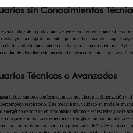
uarios sin Conocimientos Técnic
e cada célula de tu piel. Cuando envejecen pierden capacidad para prod
esto ayuda a elegir tratamientos que no solo actúan en la superficie, s
l o ciertos antioxidantes pueden reactivar estas baterías celulares. Apli
 calidad de vida diaria sin necesidad de procedimientos agresivos. El 
uarios Técnicos o Avanzados
ntasa induce cambios conformacionales que alteran la dimerización y el 
supercomplejo respiratorio. Este mecanismo, validado en modelos murin
po energético deficitario en fibroblastos dérmicos senescentes y se rela
ían dirigirse a inhibidores específicos de la glicación o a moduladores 
mbinación de fotobiomodulación con precursores de NAD+ representa u
r la recuperación del índice respiratorio mitocondrial en biopsias cutá