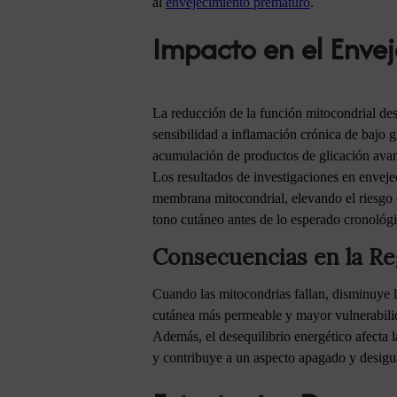
al
envejecimiento prematuro
.
Impacto en el Enve
La reducción de la función mitocondrial de
sensibilidad a inflamación crónica de bajo 
acumulación de productos de glicación ava
Los resultados de investigaciones en enveje
membrana mitocondrial, elevando el riesgo d
tono cutáneo antes de lo esperado cronológ
Consecuencias en la Re
Cuando las mitocondrias fallan, disminuye la
cutánea más permeable y mayor vulnerabilida
Además, el desequilibrio energético afecta 
y contribuye a un aspecto apagado y desigua