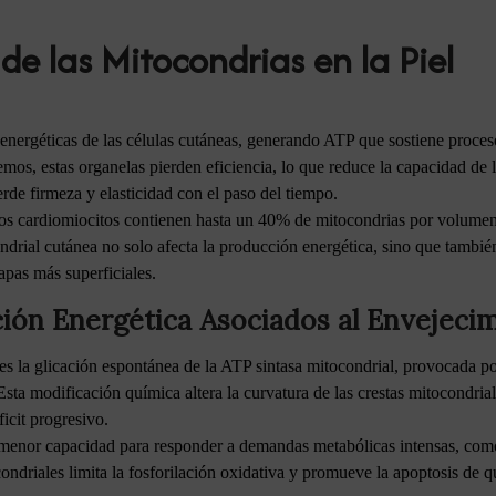
de las Mitocondrias en la Piel
energéticas de las células cutáneas, generando ATP que sostiene proce
os, estas organelas pierden eficiencia, lo que reduce la capacidad de la
rde firmeza y elasticidad con el paso del tiempo.
los cardiomiocitos contienen hasta un 40% de mitocondrias por volumen
ndrial cutánea no solo afecta la producción energética, sino que tambié
apas más superficiales.
ón Energética Asociados al Envejeci
s la glicación espontánea de la ATP sintasa mitocondrial, provocada po
ta modificación química altera la curvatura de las crestas mitocondriale
icit progresivo.
 menor capacidad para responder a demandas metabólicas intensas, como l
condriales limita la fosforilación oxidativa y promueve la apoptosis de q