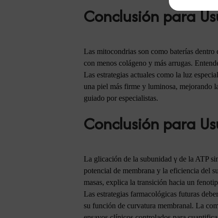
Conclusión para Us
Las mitocondrias son como baterías dentro d
con menos colágeno y más arrugas. Entender 
Las estrategias actuales como la luz especia
una piel más firme y luminosa, mejorando la
guiado por especialistas.
Conclusión para Us
La glicación de la subunidad γ de la ATP si
potencial de membrana y la eficiencia del 
masas, explica la transición hacia un fenoti
Las estrategias farmacológicas futuras deber
su función de curvatura membranal. La co
ensayos clínicos controlados para cuantifica