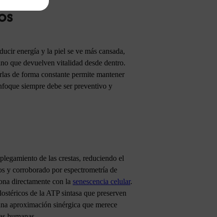
os
ucir energía y la piel se ve más cansada,
ino que devuelven vitalidad desde dentro.
carlas de forma constante permite mantener
enfoque siempre debe ser preventivo y
plegamiento de las crestas, reduciendo el
os y corroborado por espectrometría de
ciona directamente con la
senescencia celular
.
alostéricos de la ATP sintasa que preserven
na aproximación sinérgica que merece
neas humanas.