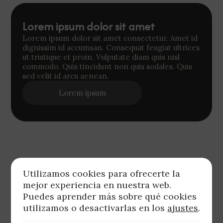
Lorem ipsum dolor sit amet
Lorem ipsum dolor sit amet consectetur. Amet id
dignissim id accumsan. Consequat feugiat ultrices
ut tristique et proin. Vulputate diam quis nisl
commodo. Quis tincidunt non quis sodales. Quis
sed velit id arcu aenean.
Lorem ipsum
Utilizamos cookies para ofrecerte la
mejor experiencia en nuestra web.
Puedes aprender más sobre qué cookies
utilizamos o desactivarlas en los
ajustes
.