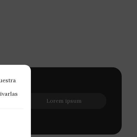
uestra
Amet id
ivarlas
t
iam quis
Lorem ipsum
dales.