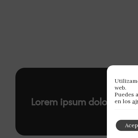
Utilizam
web.
Puedes a
Lorem ipsum dolor sit a
en los
aj
Acep