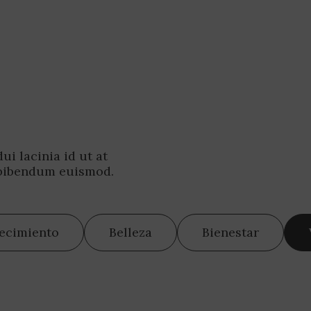
i lacinia id ut at
 bibendum euismod.
jecimiento
Belleza
Bienestar