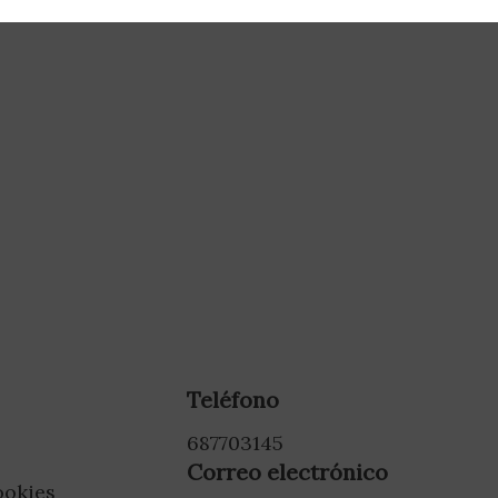
Teléfono
687703145
Correo electrónico
ookies