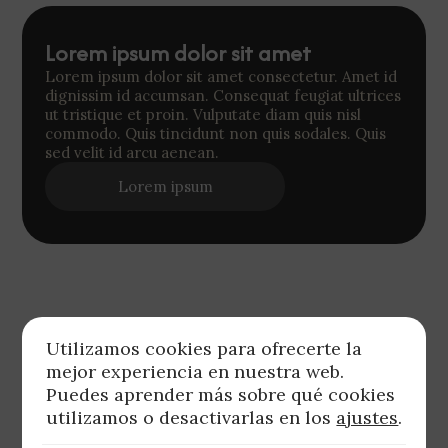
Lorem ipsum dolor sit amet
Lorem ipsum dolor sit amet consectetur. Amet id
dignissim id accumsan. Consequat feugiat ultrices
ut tristique et proin. Vulputate diam quis nisl
commodo. Quis tincidunt non quis sodales. Quis
sed velit id arcu aenean.
Lorem ipsum
Utilizamos cookies para ofrecerte la
mejor experiencia en nuestra web.
Puedes aprender más sobre qué cookies
utilizamos o desactivarlas en los
ajustes
.