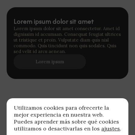
Lorem ipsum dolor sit amet
Lorem ipsum dolor sit amet consectetur. Amet id
dignissim id accumsan. Consequat feugiat ultrices
ut tristique et proin. Vulputate diam quis nisl
commodo. Quis tincidunt non quis sodales. Quis
sed velit id arcu aenean.
Lorem ipsum
Utilizamos cookies para ofrecerte la
mejor experiencia en nuestra web.
Puedes aprender más sobre qué cookies
utilizamos o desactivarlas en los
ajustes
.