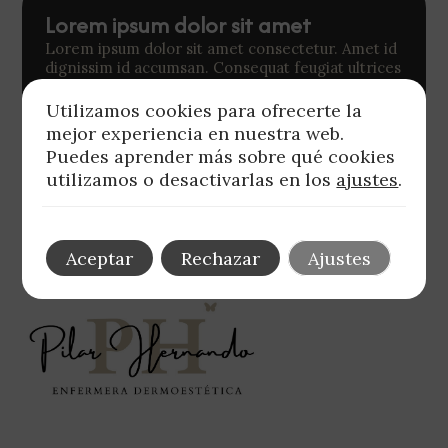
Lorem ipsum dolor sit amet
Lorem ipsum dolor sit amet consectetur. Amet id
dignissim id accumsan. Consequat feugiat ultrices
ut tristique et proin. Vulputate diam quis nisl
commodo. Quis tincidunt non quis sodales. Quis
Utilizamos cookies para ofrecerte la
sed velit id arcu aenean.
mejor experiencia en nuestra web.
Puedes aprender más sobre qué cookies
Lorem ipsum
utilizamos o desactivarlas en los
ajustes
.
Aceptar
Rechazar
Ajustes