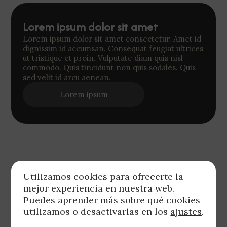
Lorem ipsum dolor sit amet
Lorem ipsum dolor sit amet consectetur. Amet id
dignissim id accumsan. Consequat feugiat ultrices
ut tristique et proin. Vulputate diam quis nisl
commodo. Quis tincidunt non quis sodales. Quis
sed velit id arcu aenean.
Lorem ipsum
Utilizamos cookies para ofrecerte la
mejor experiencia en nuestra web.
Puedes aprender más sobre qué cookies
utilizamos o desactivarlas en los
ajustes
.