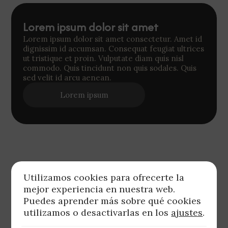
Lorem ipsum dolor sit amet
Lorem ipsum dolor sit amet consectetur. Amet id
dignissim id accumsan. Consequat feugiat ultrices
ut tristique et proin. Vulputate diam quis nisl
commodo. Quis tincidunt non quis sodales. Quis
sed velit id arcu aenean.
Lorem ipsum
Utilizamos cookies para ofrecerte la
mejor experiencia en nuestra web.
Puedes aprender más sobre qué cookies
utilizamos o desactivarlas en los
ajustes
.