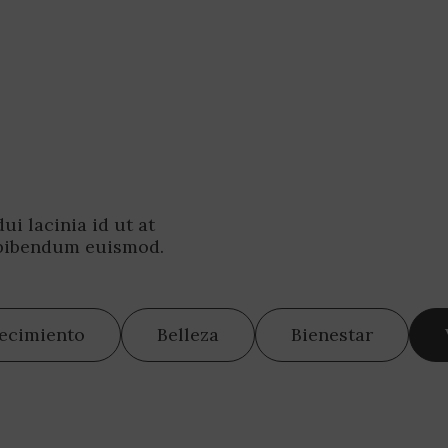
i lacinia id ut at
 bibendum euismod.
jecimiento
Belleza
Bienestar