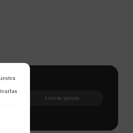
uestra
Amet id
ivarlas
t
iam quis
Lorem ipsum
dales.