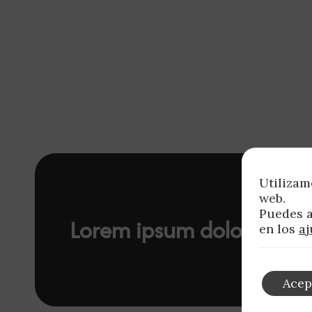
Utilizam
web.
Puedes a
Lorem ipsum dolor sit a
en los
aj
Acep