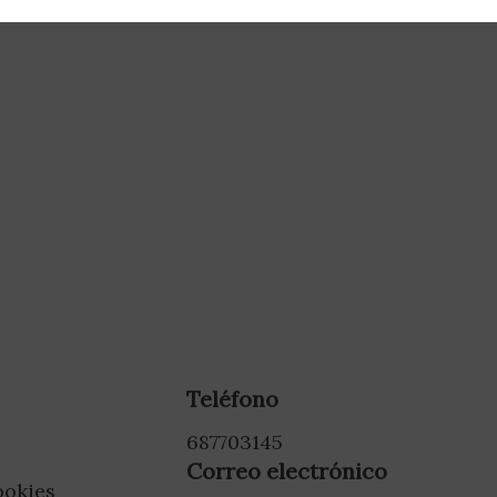
Teléfono
687703145
Correo electrónico
ookies