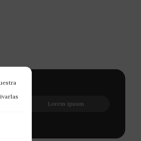
uestra
Amet id
ivarlas
t
iam quis
Lorem ipsum
dales.