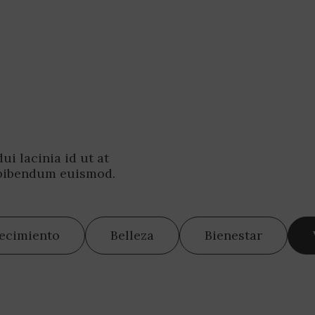
i lacinia id ut at
 bibendum euismod.
jecimiento
Belleza
Bienestar