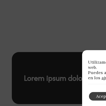
Utilizam
web.
Puedes a
Lorem ipsum dolor sit a
en los
aj
Acep