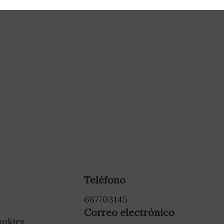
Teléfono
687703145
Correo electrónico
ookies