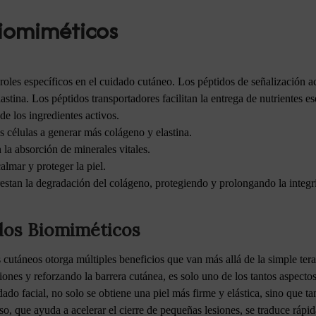
Biomiméticos
 roles específicos en el cuidado cutáneo. Los péptidos de señalización 
stina. Los péptidos transportadores facilitan la entrega de nutrientes e
e los ingredientes activos.
s células a generar más colágeno y elastina.
la absorción de minerales vitales.
lmar y proteger la piel.
restan la degradación del colágeno, protegiendo y prolongando la integri
idos Biomiméticos
 cutáneos otorga múltiples beneficios que van más allá de la simple tera
iones y reforzando la barrera cutánea, es solo uno de los tantos aspecto
idado facial, no solo se obtiene una piel más firme y elástica, sino que t
so, que ayuda a acelerar el cierre de pequeñas lesiones, se traduce ráp