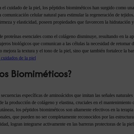
a el cuidado de la piel, los péptidos biomiméticos han surgido como un
a comunicación celular natural para estimular la regeneración de tejid
firmeza y elasticidad, poseen propiedades que favorecen la hidratación 
proteínas esenciales como el colágeno disminuye, resultando en la apa
sajeros biológicos que comunican a las células la necesidad de retomar
o mejora la textura y el tono de la piel, sino que también fortalece la 
cuidados de la piel
dos Biomiméticos?
ecuencias específicas de aminoácidos que imitan las señales naturales
e la producción de colágeno y elastina, cruciales en el mantenimiento de 
cutáneas, los péptidos biomiméticos son altamente efectivos en la terapi
ales, que pueden no ser completamente reconocidos por las estructuras
cidad, logran integrarse activamente en las barreras protectoras de la p