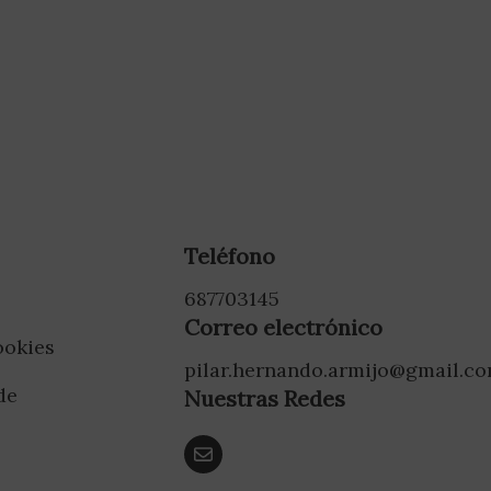
Teléfono
687703145
Correo electrónico
ookies
pilar.hernando.armijo@gmail.c
de
Nuestras Redes
d