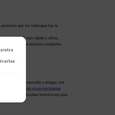
r productos que los contengan tras la
te una absorción más rápida y eficaz.
el para generar los máximos resultados
uestra
ivarlas
ión de líneas de expresión y arrugas, son
bre cómo prevenir el envejecimiento
astina. También resultan beneficiosos para