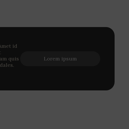
Amet id
t
iam quis
Lorem ipsum
dales.