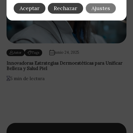
Aceptar
Rechazar
Ajustes
junio 24, 2025
Autor
Tags
Innovadoras Estrategias Dermoestéticas para Unificar
Belleza y Salud Piel
5 min de lectura